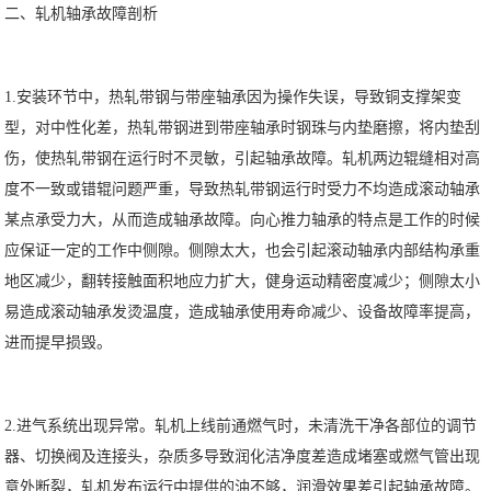
二、轧机轴承故障剖析
1.安装环节中，热轧带钢与带座轴承因为操作失误，导致铜支撑架变
型，对中性化差，热轧带钢进到带座轴承时钢珠与内垫磨擦，将内垫刮
伤，使热轧带钢在运行时不灵敏，引起轴承故障。轧机两边辊缝相对高
度不一致或错辊问题严重，导致热轧带钢运行时受力不均造成滚动轴承
某点承受力大，从而造成轴承故障。向心推力轴承的特点是工作的时候
应保证一定的工作中侧隙。侧隙太大，也会引起滚动轴承内部结构承重
地区减少，翻转接触面积地应力扩大，健身运动精密度减少；侧隙太小
易造成滚动轴承发烫温度，造成轴承使用寿命减少、设备故障率提高，
进而提早损毁。
2.进气系统出现异常。轧机上线前通燃气时，未清洗干净各部位的调节
器、切换阀及连接头，杂质多导致润化洁净度差造成堵塞或燃气管出现
意外断裂，轧机发布运行中提供的油不够，润滑效果差引起轴承故障。