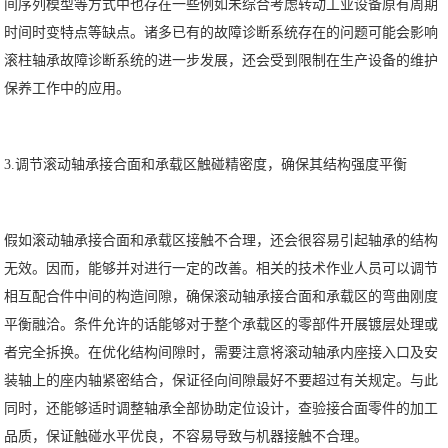
间序列模型等方式中也存在一些例如未综合考虑转动工业设备原有周期
时间时变特点等缺点。诸多已有的故障诊断系统存在的问题可能会影响
滚柱轴承故障诊断系统的进一步发展，还会受到限制在生产设备的维护
保养工作中的应用。
3.调节滚动轴承接合面和承载区触碰精密度，确保其结构强度平衡
假如滚动轴承接合面和承载区接触不合理，还会很容易引起轴承的结构
无效。因而，能够并对进行一定的改善。相关的技术作业人员可以调节
相互配合件中间的构造间隙，确保滚动轴承接合面和承载区的弯曲刚度
平衡融洽。条件允许的话能够对于整个承载区的零部件开展镀层处理或
者完全拆换。在优化结构间隙时，需要注意将滚动轴承内座接入口及安
装轴上的座内轴紧密结合，保证径向间隙最好不要超过有关规定。与此
同时，还能够适时调整轴承全部协助定位设计，查验接合面零件的加工
品质，保证触碰水平优良，不容易导致与机器接触不合理。