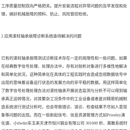
工序质量控制双向严格把关。提升安装流程对异常问题的及早发现和处
理，搞好机械故障的预料、防止、风险管控检修。
2.应用滚柱轴承故障诊断系统亟待解决的问题
已有的滚柱轴承故障测试诊断技术存在一定的局限性和一些问题，如果
在经典数字信号处理、处理办法中，存有对剖析对象进行多维性地解决
和简单化状况，这种简单化在具体的工程实践时会造成忽视数据信号中
出现的意味着设备运行状态的发展方向的非平稳的数据。用这样简单化
了数字信号处理处理办法对滚柱轴承开展状态监测与分析不可以得到轴
承真正运转情况，对其繁杂工况条件中的工业设备或者是对精密机械制
造系统进行测试分析时，也会导致错诊、误诊、检查结果不尽如人意现
象等问题的出现。而在一些新起信号、信息资源管理方式如Priestley演
化谱、小dwdm车玉来天津市恒兴钢业有限公司 301600 析、离散系统时