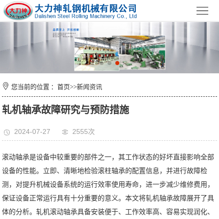
首
页
公
司
产
简
品
新
您当前的位置 ：
首页
>>
新闻资讯
介
中
闻
技
轧机轴承故障研究与预防措施
心
资
术
荣
2024-07-27
2555次
讯
装
誉
在
滚动轴承是设备中较重要的部件之一，其工作状态的好坏直接影响全部
备
证
线
联
设备的性能。立即、清晰地检验滚柱轴承的配置信息，并进行故障检
测，对提升机械设备系统的运行效率使用寿命，进一步减少维修费用，
书
留
系
保证设备正常运行具有十分重要的意义。本文将轧机轴承故障展开了具
言
我
体的分析。轧机滚动轴承具备安装便于、工作效率高、容易实现润化、