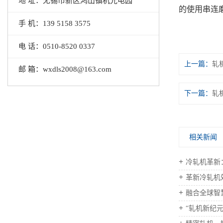
地 址：无锡市新区鸿山镇机光电园
的使用串连
手 机：139 5158 3575
电 话：0510-8520 0337
上一篇：
轧
邮 箱：wxdls2008@163.com
下一篇：
轧
相关新闻
冷轧机革新：
革新冷轧机
融合全球智
“轧机新纪元