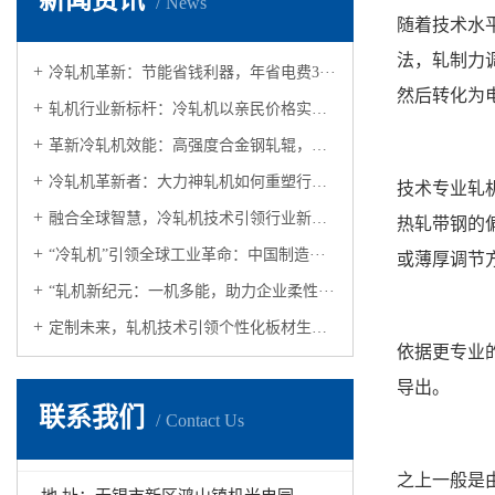
新闻资讯
News
随着技术水
法，轧制力
冷轧机革新：节能省钱利器，年省电费3···
然后转化为
轧机行业新标杆：冷轧机以亲民价格实现···
革新冷轧机效能：高强度合金钢轧辊，助···
冷轧机革新者：大力神轧机如何重塑行业···
技术专业轧
融合全球智慧，冷轧机技术引领行业新标···
热轧带钢的
“冷轧机”引领全球工业革命：中国制造···
或薄厚调节
“轧机新纪元：一机多能，助力企业柔性···
定制未来，轧机技术引领个性化板材生产···
依据更专业
导出。
联系我们
Contact Us
之上一般是